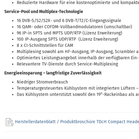
Reduzierte Hardware für eine kostenoptimierte und kompakt
Service-Pool und Multiplex-Technologie
16 DVB-S/S2/S2X- und 6 DVB-T/T2/C-Eingangssignale
16 QAM- oder COFDM-Vollbandmodulatoren (umschaltbar)
96 IP-in SPTS und MPTS UDP/RTP (Lizenz Erweiterung)
100 IP-Ausgang SPTS UDP/RTP (Lizenz Erweiterung)
8 x CI-Schnittstellen für CAM
Multiplexing sowohl am HF-Ausgang, IP-Ausgang, Scrambler al
Optimiertes Leistungsangebot innerhalb der verfügbaren Ei
Relevantere TV-Dienste durch Service-Multiplexing
Energieeinsparung – langfristige Zuverlässigkeit
Niedriger Stromverbrauch
Temperaturgesteuertes Kühlsystem mit integrierten Lüftern –
Das Kühlsystem unterstützt sowohl den 19“-Rackeinbau als
Herstellerdatenblatt / Produktbroschüre TDcH Compact Heade