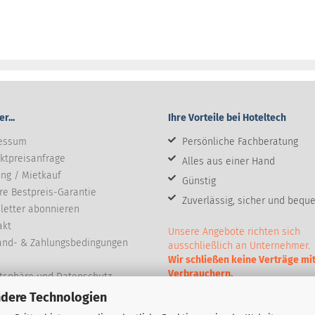
r...
Ihre Vorteile bei Hoteltech
essum
Persönliche Fachberatung
ktpreisanfrage
Alles aus einer Hand
ng / Mietkauf
Günstig
re Bestpreis-Garantie
Zuverlässig, sicher und bequ
letter abonnieren
akt
Unsere Angebote richten sich
and- & Zahlungsbedingungen
ausschließlich an Unternehmer.
Wir schließen keine Verträge mi
Verbrauchern.
atsphäre und Datenschutz
e Einstellungen
ndere Technologien