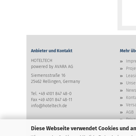
Anbieter und Kontakt
Mehr übe
HOTELTECH
Impr
powered by AVARA AG
Proje
Siemensstraße 16
Leasi
25462 Rellingen, Germany
Unse
News
Tel. +49 4101 847 48-0
Kont
Fax +49 4101 847 48-11
Vers
info@hoteltech.de
AGB
Priv
Cooki
Diese Webseite verwendet Cookies und a