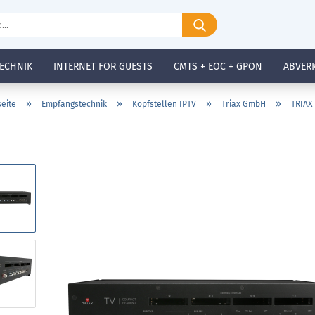
Suche...
ECHNIK
INTERNET FOR GUESTS
CMTS + EOC + GPON
ABVER
»
»
»
»
seite
Empfangstechnik
Kopfstellen IPTV
Triax GmbH
TRIAX