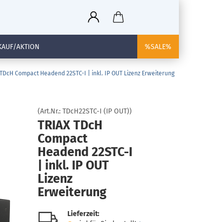
KAUF/AKTION
%SALE%
 TDcH Compact Headend 22STC-I | inkl. IP OUT Lizenz Erweiterung
(Art.Nr.:
TDcH22STC-I (IP OUT)
)
TRIAX TDcH
Compact
Headend 22STC-I
| inkl. IP OUT
Lizenz
Erweiterung
Lieferzeit: