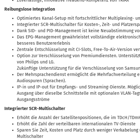
Zuverlässige, innovative Headend-Kompetenz von TRIAX
Reibungslose Integration
Optimiertes Kanal-Setup mit fortschrittlicher Multiplexing- 
Integrierter SCR-Multischalter für Kosten-, Zeit- und Platzersp
Dank SID- und PID-Management ist keine Neuabstimmung von
Das EPG-Management gewährleistet vollständige elektronisc
besseres Benutzererlebnis
Zentrale Entschlüsselung mit CI-Slots, Free-To-Air-Version ve
Option zur Verschlüsselung von Premiumdiensten. Unterstützt
von Philips und LG.
Zukünftige Unterstützung für die Verschlüsselung von Samsu
Der Mehrsprachendienst ermöglicht die Mehrfachverteilung e
Audiospuren (Sprachen).
IP-in und IP-out für Empfangs- und Streaming-Dienste. Möglich
Ausgang über dieselbe Schnittstelle mit optionalen VLAN-Tag
Ausgangsströme
Integrierter SCR-Multischalter
Erhöht die Anzahl der Satellitenpositionen, die im TDcH/T
Erhöht die Zahl der verteilbaren internationalen TV-Dienste
Sparen Sie Zeit, Kosten und Platz durch weniger Verkabelung
Multischalter