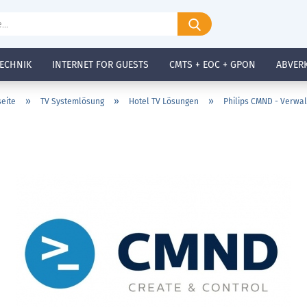
Suche...
ECHNIK
INTERNET FOR GUESTS
CMTS + EOC + GPON
ABVER
»
»
»
seite
TV Systemlösung
Hotel TV Lösungen
Philips CMND - Verwal